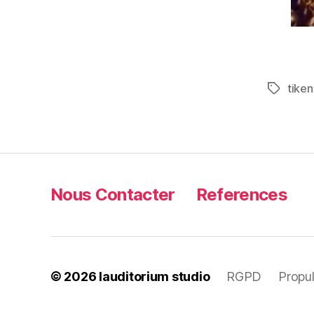
tiken
Étiquett
Nous Contacter
References
© 2026
lauditorium studio
RGPD
Propu