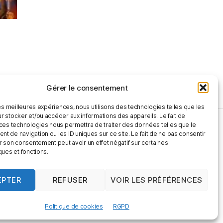
Gérer le consentement
les meilleures expériences, nous utilisons des technologies telles que les
r stocker et/ou accéder aux informations des appareils. Le fait de
 ces technologies nous permettra de traiter des données telles que le
 de navigation ou les ID uniques sur ce site. Le fait de ne pas consentir
r son consentement peut avoir un effet négatif sur certaines
facebook
instagram
youtube
Google+
LinkedIn
email
Politique
ques et fonctions.
de
cookies
EPTER
REFUSER
VOIR LES PRÉFÉRENCES
(UE)
Vers le haut
↑
Politique de cookies
RGPD