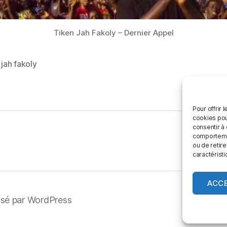
Tiken Jah Fakoly – Dernier Appel
 jah fakoly
es
Pour offrir 
cookies pou
consentir à
comportement
ou de retire
caractéristi
ACC
lsé par WordPress