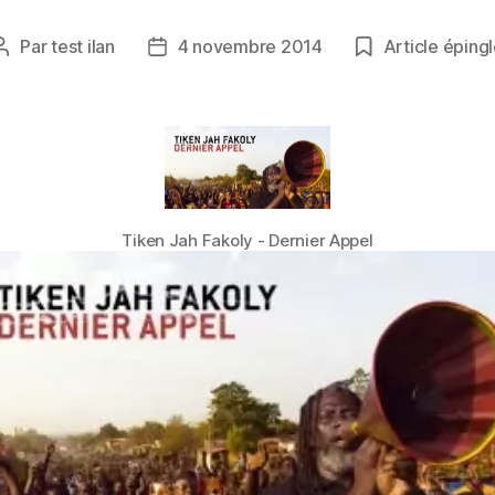
Par
test ilan
4 novembre 2014
Article éping
Auteur
Date
de
de
l’article
l’article
Tiken Jah Fakoly - Dernier Appel